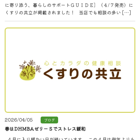
に寄り添う、暮らしのサポートＧＵＩＤＥ］（４/７発売）に
くすりの共立が掲載されました！ 当店でも相談の多い […]
2026/04/05
ブログ
春はDHMBAゼリーＳでストレス緩和
４月に入り暖かい日が続いています。 この４月は例年よりも