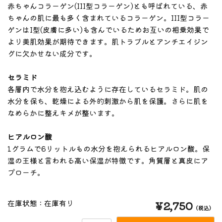
赤ちゃんコラーゲン(III型コラーゲン)とも呼ばれている、赤
ちゃんの肌に最も多く含まれているコラーゲン。III型コラー
ゲンはI型(皮膚に多い)も含んでいるためお互いの相乗効果で
より美肌効果が期待できます。肌トラブルとアンチエイジン
グに欠かせない成分です。
セラミド
各層内で水分を抱え込むように存在しているセラミド。肌の
水分を保ち、乾燥による外的刺激から肌を保護。さらに肌を
なめらかに整えキメが整います。
ヒアルロン酸
1グラムで6リットルもの水分を抱えられるヒアルロン酸。保
湿の王様と言われる高い保湿が特徴です。角質層と真皮にア
プローチ。
在庫状態 : 在庫有り
¥2,750
（税込）