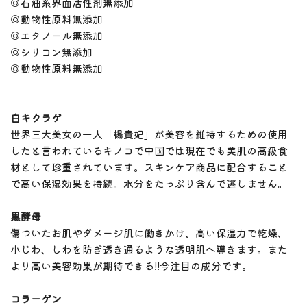
◎石油系界面活性剤無添加
◎動物性原料無添加
◎エタノール無添加
◎シリコン無添加
◎動物性原料無添加
白キクラゲ
世界三大美女の一人「楊貴妃」が美容を維持するための使用
したと言われているキノコで中国では現在でも美肌の高級食
材として珍重されています。スキンケア商品に配合すること
で高い保湿効果を持続。水分をたっぷり含んで逃しません。
黒酵母
傷ついたお肌やダメージ肌に働きかけ、高い保湿力で乾燥、
小じわ、しわを防ぎ透き通るような透明肌へ導きます。また
より高い美容効果が期待できる!!今注目の成分です。
コラーゲン