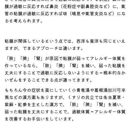
膜が過敏に反応すれば鼻炎（花粉症や副鼻腔炎など）に、氣
管の粘膜が過敏に反応すれば咳（喘息や氣管支炎など）にな
ると考えられます。
粘膜が関係しているという点では、西洋も東洋も同じといえ
ますが、できるアプローチは違います。
「肺」「脾」「腎」が原因で粘膜が弱ってアレルギー体質を
作っているなら、「肺」「脾」「腎」を補い、弱った粘膜を
丈夫にすることで過敏に反応しないようにする＝根本的なか
いぜんをすることできる点が違ってきます。
もちろん今の症状を楽にしていく小青竜湯や葛根湯加川芎辛
夷などの漢方薬もありますが、くすりの共立では冬虫夏草・
紫蘇・紅参を主とした漢方で、「肺」「脾」「腎」を補い、
弱った粘膜を丈夫にすることで、過敏体質＝アレルギー体質
を改善するお手伝いをしています。