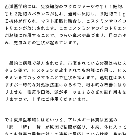
西洋医学的には、免疫細胞のマクロファージやＴｈ１細胞、
Ｔｈ２細胞のバランスが乱れ、過剰に反応し、Ｂ細胞でＩｇ
Ｅ抗体が作られ、マスト細胞に結合し、ヒスタミンやロイコ
トリエンが放出されます。このヒスタミンやロイコトリエン
が粘膜に作用することで、つらい鼻水や鼻づまり、目のかゆ
み、充血などの症状が起きています。
一般的に病院で処方されたり、市販されているお薬は抗ヒス
タミン薬で、ヒスタミンが放出されても粘膜に作用し、ヒス
タミンをブロックすることで症状を抑えます。速効性はあり
ますが一時的な対処療法薬になるので、根本的な改善にはな
りません。眠気や口渇、頭がボーッとするなどの副作用もあ
りますので、上手にご使用くださいませ。
では東洋医学的にはというと、アレルギー体質は五臓の
「肺」「脾」「腎」が原因で粘膜が弱り、本来、体に入って
きても無害の異物に対して過敏に反応している状態。鼻の粘