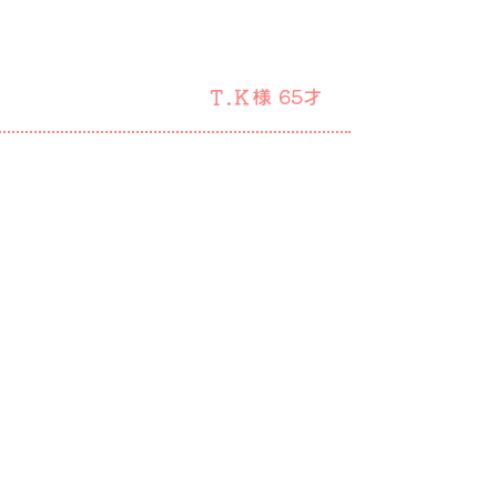
Ｔ.Ｋ様
65才