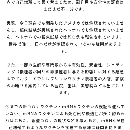
内で自己増殖して長く留まるため、副作用や安全性の調査は
まだまだ不十分です。
実際、今日現在でも開発したアメリカでは承認されていませ
んし、臨床試験が実施されたベトナムでも承認されていませ
ん。ベトナムでの臨床試験では死亡例も報告されています。
世界で唯一、日本だけが承認されているのも疑問がありま
す。
また、一部の医師や専門家からも有効性、安全性、シェディ
ング（接種者が周りの非接種者に与える影響）に対する懸念
もでており、すでにレプリコンワクチン接種者の入店、診察
のお断りを案内している医院、歯科、美容院なども出ており
ます。
今までの新コロナワクチン・mRNAワクチンの検証も進んで
いない、mRNAワクチンによる死亡例や後遺症が多く認めら
れはじめた、新型コロナの現状などを考えると、mRNAが自
己増殖するようなワクチンを接種する意味に疑問を持ちま