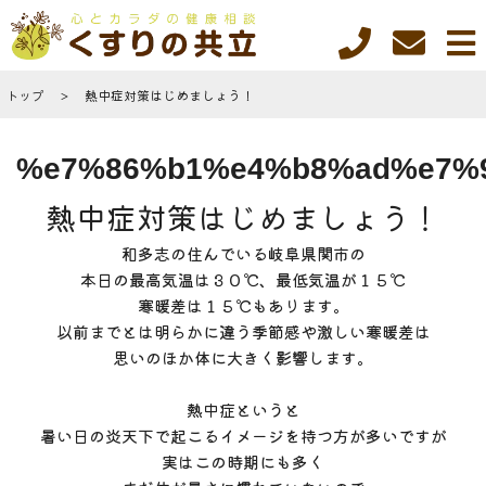
トップ
熱中症対策はじめましょう！
%e7%86%b1%e4%b8%ad%e7%
熱中症対策はじめましょう！
和多志の住んでいる岐阜県関市の
本日の最高気温は３０℃、最低気温が１５℃
寒暖差は１５℃もあります。
以前までとは明らかに違う季節感や激しい寒暖差は
思いのほか体に大きく影響します。
熱中症というと
暑い日の炎天下で起こるイメージを持つ方が多いですが
実はこの時期にも多く