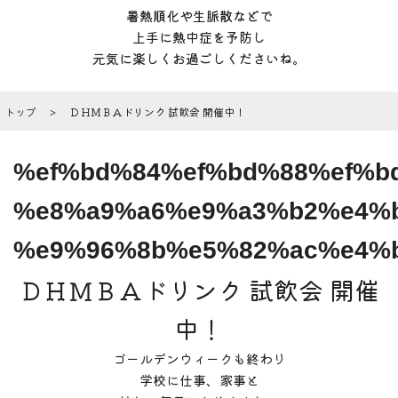
暑熱順化や生脈散などで
上手に熱中症を予防し
元気に楽しくお過ごしくださいね。
トップ
ＤＨＭＢＡドリンク 試飲会 開催中！
%ef%bd%84%ef%bd%88%ef%b
%e8%a9%a6%e9%a3%b2%e4%b
%e9%96%8b%e5%82%ac%e4%
ＤＨＭＢＡドリンク 試飲会 開催
中！
ゴールデンウィークも終わり
学校に仕事、家事と