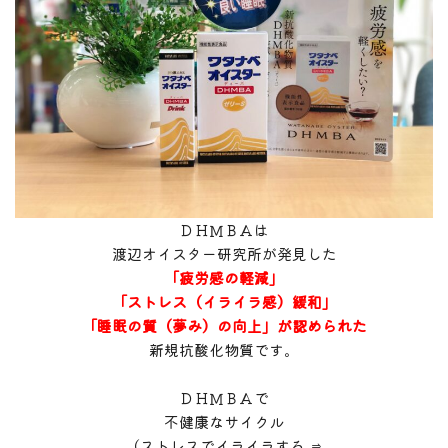
ＤＨＭＢＡは
渡辺オイスター研究所が発見した
「疲労感の軽減」
「ストレス（イライラ感）緩和」
「睡眠の質（夢み）の向上」が認められた
新規抗酸化物質です。
ＤＨＭＢＡで
不健康なサイクル
（ストレスでイライラする ⇒